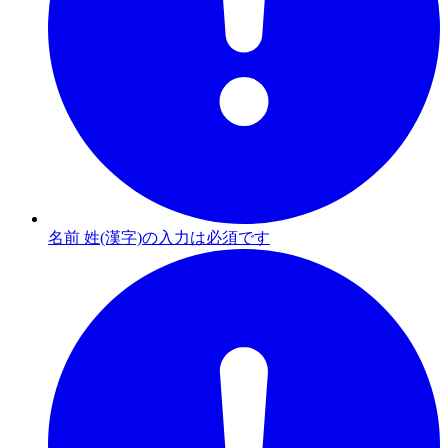
名前 姓(漢字)の入力は必須です