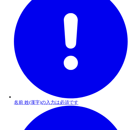
名前 姓(漢字)の入力は必須です