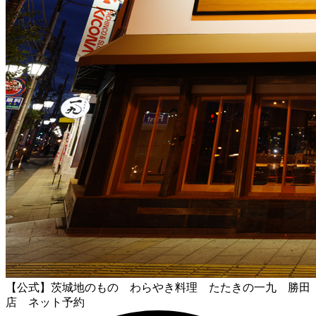
【公式】茨城地のもの わらやき料理 たたきの一九 勝田
店 ネット予約