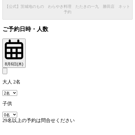
【公式】茨城地のもの わらやき料理 たたきの一九 勝田店 ネット
予約
ご予約日時・人数
8月6日(木)
大人 2名
子供
29名以上の予約は問合せください