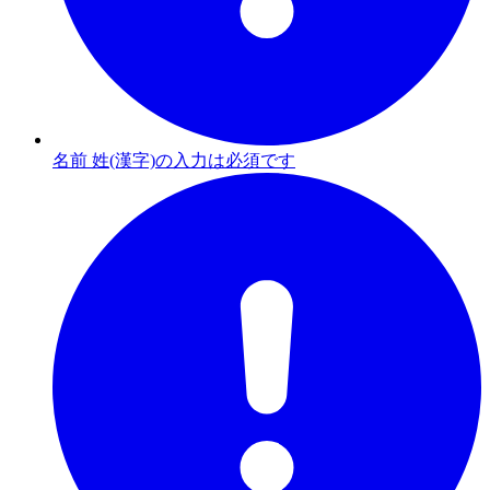
名前 姓(漢字)の入力は必須です