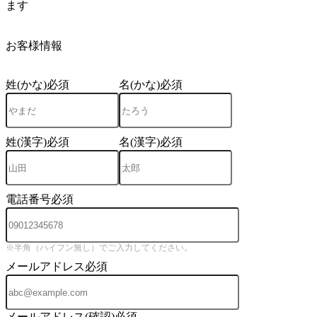
ます
3
お客様情報
姓(かな)
必須
名(かな)
必須
姓(漢字)
必須
名(漢字)
必須
電話番号
必須
※半角（ハイフン無し）でご入力してください。
メールアドレス
必須
メールアドレス(確認)
必須