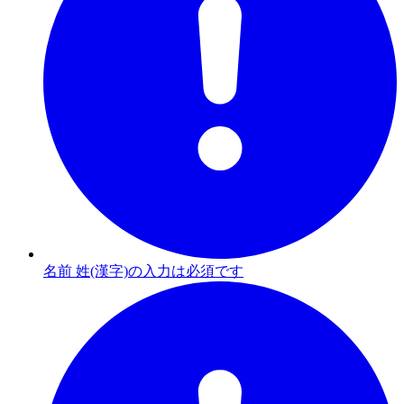
名前 姓(漢字)の入力は必須です