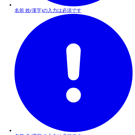
名前 姓(漢字)の入力は必須です