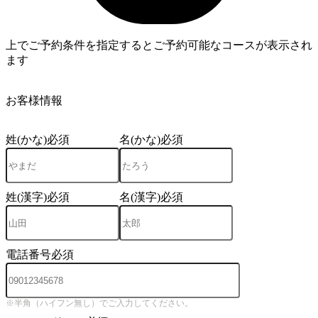
上でご予約条件を指定するとご予約可能なコースが表示され
ます
4
お客様情報
姓(かな)
必須
名(かな)
必須
姓(漢字)
必須
名(漢字)
必須
電話番号
必須
※半角（ハイフン無し）でご入力してください。