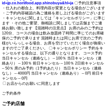
id=jp.co.horiifood.app.shinobuya&hl=ja
〇予約注意事項
・仕入れの都合上、料理内容が変更となる場合がございます
・ご予約内容確認の為ご連絡を差し上げる場合がございます
・キャンセルに関しましては「キャンセルポリシー」に準じ
ます ・その他ご要望、御相談に関しましては店舗までご連
絡お願い致します 【混雑時の注意点】 お席のみのご予約は
120分、コースの場合は飲み放題終了時間に準じてのお席確
保のご予約で承ります 混雑時または同じお席で次のご予約
様がいらっしゃる場合、お席を空けていただく場合が御座い
ますのでご了承ください。 〇キャンセルポリシー 予約をキ
ャンセルする場合は、以下の通りとなります。 コース予約
当日キャンセル（連絡なし） -- 100％ 当日キャンセル（連
絡あり） -- 100％ 前日キャンセル -- 100％ 2日前キャンセル
-- 50％ 席のみ予約（1予約あたり） 当日キャンセル（連絡
なし） -- 4000円 当日キャンセル（連絡あり） -- 0円 前日キ
ャンセル -- 0円
お店からのお願いに同意します
2
ご予約条件
ご予約店舗