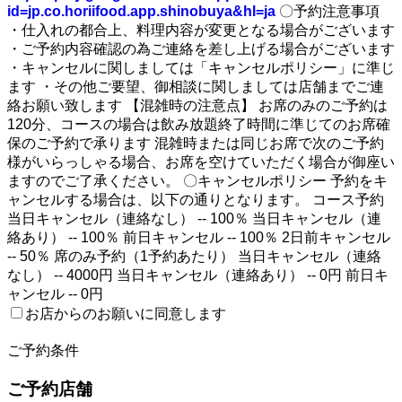
id=jp.co.horiifood.app.shinobuya&hl=ja
〇予約注意事項
・仕入れの都合上、料理内容が変更となる場合がございます
・ご予約内容確認の為ご連絡を差し上げる場合がございます
・キャンセルに関しましては「キャンセルポリシー」に準じ
ます ・その他ご要望、御相談に関しましては店舗までご連
絡お願い致します 【混雑時の注意点】 お席のみのご予約は
120分、コースの場合は飲み放題終了時間に準じてのお席確
保のご予約で承ります 混雑時または同じお席で次のご予約
様がいらっしゃる場合、お席を空けていただく場合が御座い
ますのでご了承ください。 〇キャンセルポリシー 予約をキ
ャンセルする場合は、以下の通りとなります。 コース予約
当日キャンセル（連絡なし） -- 100％ 当日キャンセル（連
絡あり） -- 100％ 前日キャンセル -- 100％ 2日前キャンセル
-- 50％ 席のみ予約（1予約あたり） 当日キャンセル（連絡
なし） -- 4000円 当日キャンセル（連絡あり） -- 0円 前日キ
ャンセル -- 0円
お店からのお願いに同意します
2
ご予約条件
ご予約店舗