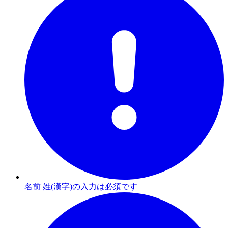
名前 姓(漢字)の入力は必須です