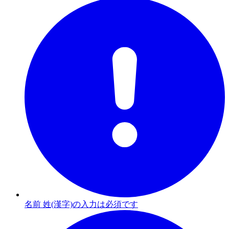
名前 姓(漢字)の入力は必須です