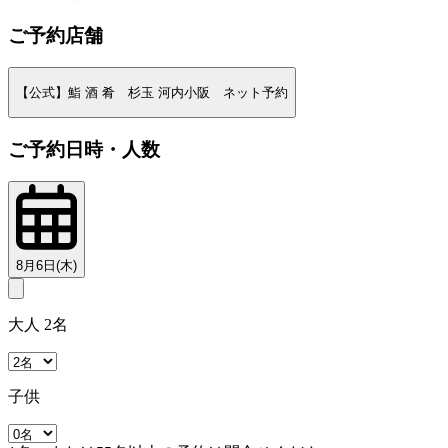
ご予約店舗
【公式】鮨 酒 肴 杉玉 河内小阪 ネット予約
ご予約日時・人数
8月6日(木)
大人 2名
子供