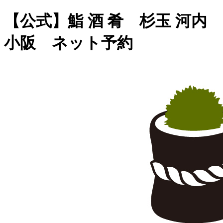
【公式】鮨 酒 肴 杉玉 河内
小阪 ネット予約