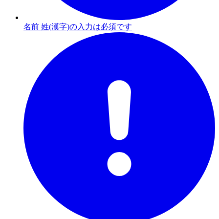
名前 姓(漢字)の入力は必須です