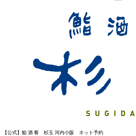
【公式】鮨 酒 肴 杉玉 河内小阪 ネット予約