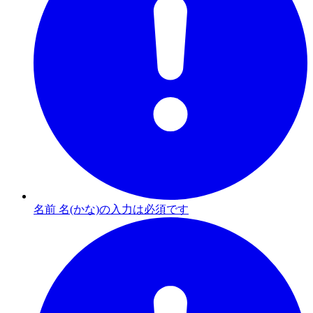
名前 名(かな)の入力は必須です