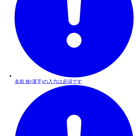
名前 姓(漢字)の入力は必須です