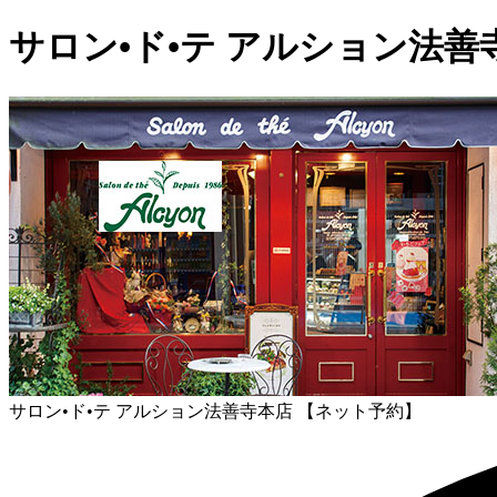
サロン•ド•テ アルション法善
サロン•ド•テ アルション法善寺本店 【ネット予約】