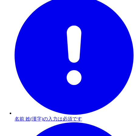
名前 姓(漢字)の入力は必須です