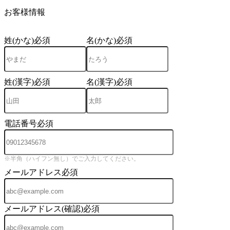
3
お客様情報
姓(かな)
必須
名(かな)
必須
姓(漢字)
必須
名(漢字)
必須
電話番号
必須
※半角（ハイフン無し）でご入力してください。
メールアドレス
必須
メールアドレス(確認)
必須