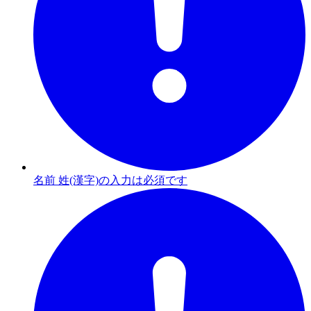
名前 姓(漢字)の入力は必須です