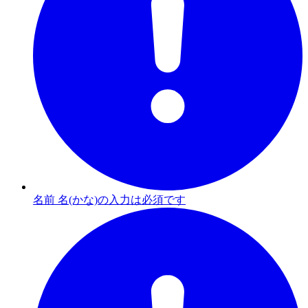
名前 名(かな)の入力は必須です