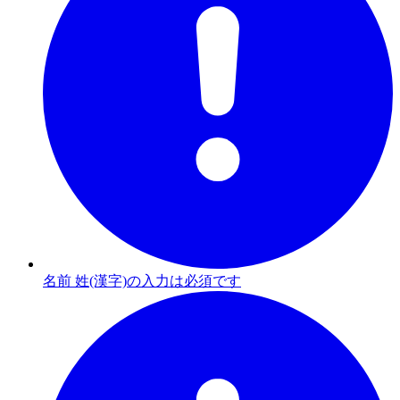
名前 姓(漢字)の入力は必須です