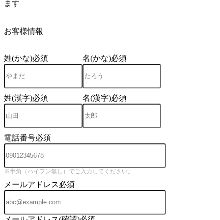
ます
4
お客様情報
姓(かな)
必須
名(かな)
必須
姓(漢字)
必須
名(漢字)
必須
電話番号
必須
※半角（ハイフン無し）でご入力してください。
メールアドレス
必須
メールアドレス(確認)
必須