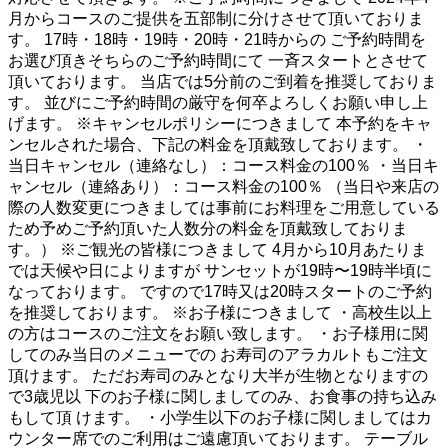
月からコースのご提供を五部制に分けさせて頂いておりま
す。 17時・18時・19時・20時・21時からの ご予約時間を
お選び頂きそちらのご予約時間にて 一斉スタートとさせて
頂いております。 当店では5分前のご到着を推奨しておりま
す。 並びにご予約時間の厳守を何卒よろしくお願い申し上
げます。 ※キャンセルポリシーにつきまして 本予約をキャ
ンセルされた場合、下記の料金を頂戴致しております。 ・
当日キャンセル（連絡なし）：コース料金の100％ ・当日キ
ャンセル（連絡あり）：コース料金の100％ （当日や来店の
際の人数変更につきましては事前にお料理をご用意している
ため予めご予約頂いた人数分の料金を頂戴致しておりま
す。） ※ご観光の皆様につきまして 4月から10月あたりま
では天候や日によりますが サンセットが19時〜19時半頃に
なっております。 ですので17時又は20時スタートのご予約
を推奨しております。 ※お子様につきまして ・高校生以上
の方はコースのご注文をお願い致します。 ・お子様用に関
してのみ当日のメニューでの お寿司のアラカルトもご注文
頂けます。 ただお寿司のみとなり大半が生物となりますの
で3歳児以 下のお子様に関しましてのみ、お食事の持ち込み
もして頂 けます。 ・小学生以下のお子様に関しましてはカ
ウンター席でのご利用はご遠慮頂いております。 テーブル