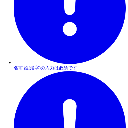
名前 姓(漢字)の入力は必須です