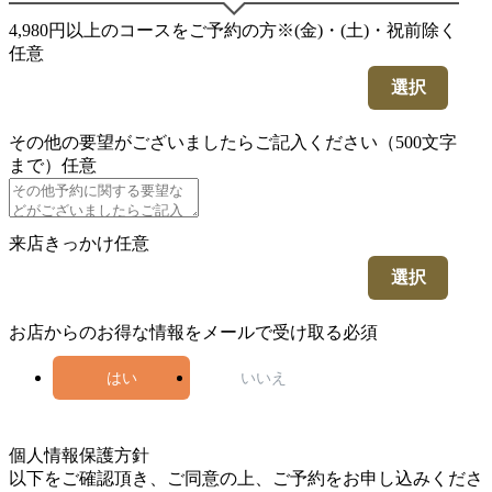
4,980円以上のコースをご予約の方※(金)・(土)・祝前除く
任意
選択
その他の要望がございましたらご記入ください（500文字
まで）
任意
来店きっかけ
任意
選択
お店からのお得な情報をメールで受け取る
必須
はい
いいえ
5
個人情報保護方針
以下をご確認頂き、ご同意の上、ご予約をお申し込みくださ