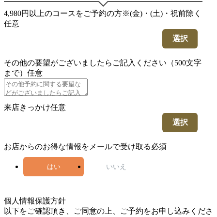
4,980円以上のコースをご予約の方※(金)・(土)・祝前除く
任意
選択
その他の要望がございましたらご記入ください（500文字
まで）
任意
来店きっかけ
任意
選択
お店からのお得な情報をメールで受け取る
必須
はい
いいえ
5
個人情報保護方針
以下をご確認頂き、ご同意の上、ご予約をお申し込みくださ