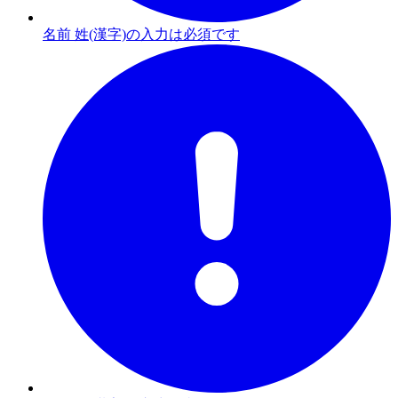
名前 姓(漢字)の入力は必須です