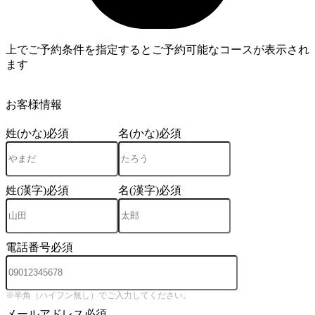
上でご予約条件を指定するとご予約可能なコースが表示され
ます
4
お客様情報
姓(かな)
必須
名(かな)
必須
姓(漢字)
必須
名(漢字)
必須
電話番号
必須
※半角（ハイフン無し）でご入力してください。
メールアドレス
必須