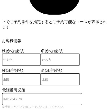
上でご予約条件を指定するとご予約可能なコースが表示され
ます
3
お客様情報
姓(かな)
必須
名(かな)
必須
姓(漢字)
必須
名(漢字)
必須
電話番号
必須
※半角（ハイフン無し）でご入力してください。