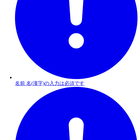
名前 名(漢字)の入力は必須です