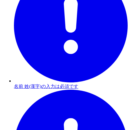
名前 姓(漢字)の入力は必須です