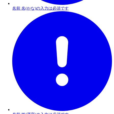
名前 名(かな)の入力は必須です