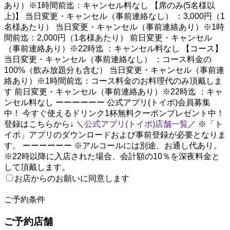
あり）※1時間前迄：キャンセル料なし 【席のみ(5名様以
上)】 当日変更・キャンセル（事前連絡なし） ：3,000円（1
名様あたり） 当日変更・キャンセル（事前連絡あり）※1時
間前迄：2,000円（1名様あたり） 前日変更・キャンセル
（事前連絡あり）※22時迄 ：キャンセル料なし 【コース】
当日変更・キャンセル（事前連絡なし） ：コース料金の
100%（飲み放題分も含む） 当日変更・キャンセル（事前連
絡あり）※1時間前迄：コース料金のお料理代のみ頂戴しま
す 前日変更・キャンセル（事前連絡あり）※22時迄 ：キャ
ンセル料なし ーーーーーー 公式アプリ(トイポ)会員募集
中！ 今すぐ使えるドリンク1杯無料クーポンプレゼント中！
登録はこちらから↓ ＼
公式アプリ(トイポ)店舗一覧
／ ※「ト
イポ」アプリのダウンロードおよび事前登録が必要となりま
す。 ーーーーーー ※アルコールには別途、お通し代あり。
※22時以降に入店された場合、会計額の10％を深夜料金と
して頂戴します。
お店からのお願いに同意します
2
ご予約条件
ご予約店舗