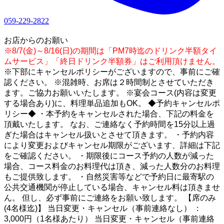
059-229-2822
1
お店からのお願い
※8/7(金)～8/16(日)の期間は「PM7時迄のドリンク半額タイ
ムサービス」「終日ドリンク半額券」はご利用頂けません。
※下部にキャンセルポリシーがございますので、事前にご確
認ください。 ※混雑時、お席は２時間制とさせていただき
ます。ご協力お願いいたします。 ※宴会コース(内容は変更
する場合あり)に、料理単品追加もOK。 ◆予約キャンセルポ
リシー◆ ・本予約をキャンセルされた場合、下記の料金を
頂戴いたします。 なお、ご連絡なく予約時間を15分以上過
ぎた場合はキャンセル扱いとさせて頂きます。 ・予約内容
により変更およびキャンセル期限がございます、詳細は下記
をご確認ください。 ・期限後にコース予約の人数が減った
場合、コース料金のお料理代は頂き、減った人数分のお料理
もご提供致します。 ・自然災害等などで予約日に最寄駅の
公共交通機関が停止している場合、キャンセル料は頂きませ
ん。 但し、必ず事前にご連絡をお願い致します。 【席のみ
(4名様迄)】 当日変更・キャンセル（事前連絡なし） ：
3,000円（1名様あたり） 当日変更・キャンセル（事前連絡