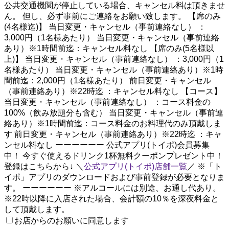
公共交通機関が停止している場合、キャンセル料は頂きませ
ん。 但し、必ず事前にご連絡をお願い致します。 【席のみ
(4名様迄)】 当日変更・キャンセル（事前連絡なし） ：
3,000円（1名様あたり） 当日変更・キャンセル（事前連絡
あり）※1時間前迄：キャンセル料なし 【席のみ(5名様以
上)】 当日変更・キャンセル（事前連絡なし） ：3,000円（1
名様あたり） 当日変更・キャンセル（事前連絡あり）※1時
間前迄：2,000円（1名様あたり） 前日変更・キャンセル
（事前連絡あり）※22時迄 ：キャンセル料なし 【コース】
当日変更・キャンセル（事前連絡なし） ：コース料金の
100%（飲み放題分も含む） 当日変更・キャンセル（事前連
絡あり）※1時間前迄：コース料金のお料理代のみ頂戴しま
す 前日変更・キャンセル（事前連絡あり）※22時迄 ：キャ
ンセル料なし ーーーーーー 公式アプリ(トイポ)会員募集
中！ 今すぐ使えるドリンク1杯無料クーポンプレゼント中！
登録はこちらから↓ ＼
公式アプリ(トイポ)店舗一覧
／ ※「ト
イポ」アプリのダウンロードおよび事前登録が必要となりま
す。 ーーーーーー ※アルコールには別途、お通し代あり。
※22時以降に入店された場合、会計額の10％を深夜料金と
して頂戴します。
お店からのお願いに同意します