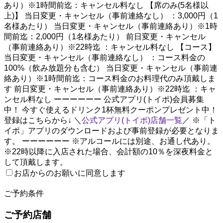
あり）※1時間前迄：キャンセル料なし 【席のみ(5名様以
上)】 当日変更・キャンセル（事前連絡なし） ：3,000円（1
名様あたり） 当日変更・キャンセル（事前連絡あり）※1時
間前迄：2,000円（1名様あたり） 前日変更・キャンセル
（事前連絡あり）※22時迄 ：キャンセル料なし 【コース】
当日変更・キャンセル（事前連絡なし） ：コース料金の
100%（飲み放題分も含む） 当日変更・キャンセル（事前連
絡あり）※1時間前迄：コース料金のお料理代のみ頂戴しま
す 前日変更・キャンセル（事前連絡あり）※22時迄 ：キャ
ンセル料なし ーーーーーー 公式アプリ(トイポ)会員募集
中！ 今すぐ使えるドリンク1杯無料クーポンプレゼント中！
登録はこちらから↓ ＼
公式アプリ(トイポ)店舗一覧
／ ※「ト
イポ」アプリのダウンロードおよび事前登録が必要となりま
す。 ーーーーーー ※アルコールには別途、お通し代あり。
※22時以降に入店された場合、会計額の10％を深夜料金と
して頂戴します。
お店からのお願いに同意します
2
ご予約条件
ご予約店舗