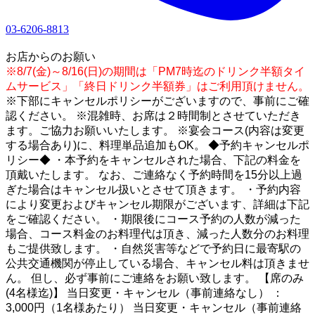
03-6206-8813
1
お店からのお願い
※8/7(金)～8/16(日)の期間は「PM7時迄のドリンク半額タイ
ムサービス」「終日ドリンク半額券」はご利用頂けません。
※下部にキャンセルポリシーがございますので、事前にご確
認ください。 ※混雑時、お席は２時間制とさせていただき
ます。ご協力お願いいたします。 ※宴会コース(内容は変更
する場合あり)に、料理単品追加もOK。 ◆予約キャンセルポ
リシー◆ ・本予約をキャンセルされた場合、下記の料金を
頂戴いたします。 なお、ご連絡なく予約時間を15分以上過
ぎた場合はキャンセル扱いとさせて頂きます。 ・予約内容
により変更およびキャンセル期限がございます、詳細は下記
をご確認ください。 ・期限後にコース予約の人数が減った
場合、コース料金のお料理代は頂き、減った人数分のお料理
もご提供致します。 ・自然災害等などで予約日に最寄駅の
公共交通機関が停止している場合、キャンセル料は頂きませ
ん。 但し、必ず事前にご連絡をお願い致します。 【席のみ
(4名様迄)】 当日変更・キャンセル（事前連絡なし） ：
3,000円（1名様あたり） 当日変更・キャンセル（事前連絡