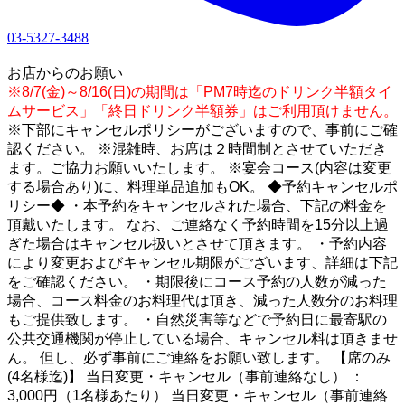
03-5327-3488
1
お店からのお願い
※8/7(金)～8/16(日)の期間は「PM7時迄のドリンク半額タイ
ムサービス」「終日ドリンク半額券」はご利用頂けません。
※下部にキャンセルポリシーがございますので、事前にご確
認ください。 ※混雑時、お席は２時間制とさせていただき
ます。ご協力お願いいたします。 ※宴会コース(内容は変更
する場合あり)に、料理単品追加もOK。 ◆予約キャンセルポ
リシー◆ ・本予約をキャンセルされた場合、下記の料金を
頂戴いたします。 なお、ご連絡なく予約時間を15分以上過
ぎた場合はキャンセル扱いとさせて頂きます。 ・予約内容
により変更およびキャンセル期限がございます、詳細は下記
をご確認ください。 ・期限後にコース予約の人数が減った
場合、コース料金のお料理代は頂き、減った人数分のお料理
もご提供致します。 ・自然災害等などで予約日に最寄駅の
公共交通機関が停止している場合、キャンセル料は頂きませ
ん。 但し、必ず事前にご連絡をお願い致します。 【席のみ
(4名様迄)】 当日変更・キャンセル（事前連絡なし） ：
3,000円（1名様あたり） 当日変更・キャンセル（事前連絡