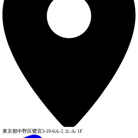
東京都中野区鷺宮3-19-6ルミエ-ル 1F