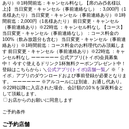
あり）※1時間前迄：キャンセル料なし 【席のみ(5名様以
上)】 当日変更・キャンセル（事前連絡なし） ：3,000円（1
名様あたり） 当日変更・キャンセル（事前連絡あり）※1時
間前迄：2,000円（1名様あたり） 前日変更・キャンセル
（事前連絡あり）※22時迄 ：キャンセル料なし 【コース】
当日変更・キャンセル（事前連絡なし） ：コース料金の
100%（飲み放題分も含む） 当日変更・キャンセル（事前連
絡あり）※1時間前迄：コース料金のお料理代のみ頂戴しま
す 前日変更・キャンセル（事前連絡あり）※22時迄 ：キャ
ンセル料なし ーーーーーー 公式アプリ(トイポ)会員募集
中！ 今すぐ使えるドリンク1杯無料クーポンプレゼント中！
登録はこちらから↓ ＼
公式アプリ(トイポ)店舗一覧
／ ※「ト
イポ」アプリのダウンロードおよび事前登録が必要となりま
す。 ーーーーーー ※アルコールには別途、お通し代あり。
※22時以降に入店された場合、会計額の10％を深夜料金と
して頂戴します。
お店からのお願いに同意します
2
ご予約条件
ご予約店舗