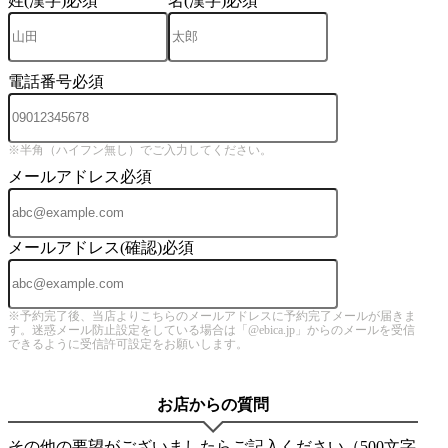
姓(漢字)
必須
名(漢字)
必須
電話番号
必須
※半角（ハイフン無し）でご入力してください。
メールアドレス
必須
メールアドレス(確認)
必須
※予約完了後、当店よりこちらのメールアドレスに予約完了メールが届きま
す。迷惑メール防止設定をしている場合は「@ebica.jp」からのメールを受信
できるように受信許可設定をお願いします。
お店からの質問
その他の要望がございましたらご記入ください（500文字