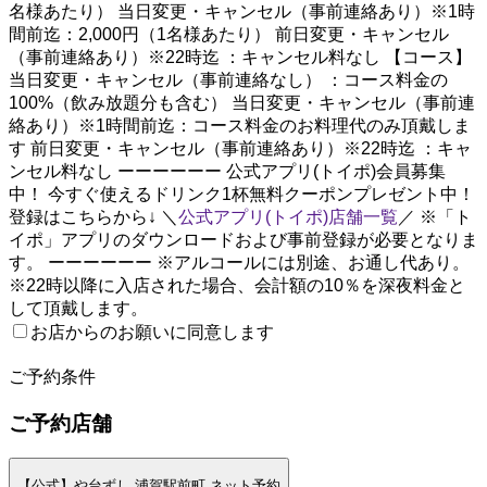
名様あたり） 当日変更・キャンセル（事前連絡あり）※1時
間前迄：2,000円（1名様あたり） 前日変更・キャンセル
（事前連絡あり）※22時迄 ：キャンセル料なし 【コース】
当日変更・キャンセル（事前連絡なし） ：コース料金の
100%（飲み放題分も含む） 当日変更・キャンセル（事前連
絡あり）※1時間前迄：コース料金のお料理代のみ頂戴しま
す 前日変更・キャンセル（事前連絡あり）※22時迄 ：キャ
ンセル料なし ーーーーーー 公式アプリ(トイポ)会員募集
中！ 今すぐ使えるドリンク1杯無料クーポンプレゼント中！
登録はこちらから↓ ＼
公式アプリ(トイポ)店舗一覧
／ ※「ト
イポ」アプリのダウンロードおよび事前登録が必要となりま
す。 ーーーーーー ※アルコールには別途、お通し代あり。
※22時以降に入店された場合、会計額の10％を深夜料金と
して頂戴します。
お店からのお願いに同意します
2
ご予約条件
ご予約店舗
【公式】や台ずし 浦賀駅前町 ネット予約