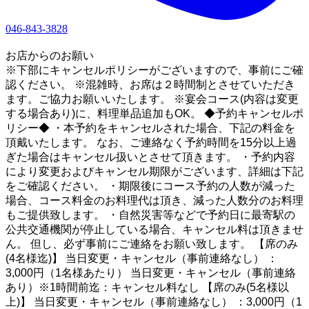
046-843-3828
1
お店からのお願い
※下部にキャンセルポリシーがございますので、事前にご確
認ください。 ※混雑時、お席は２時間制とさせていただき
ます。ご協力お願いいたします。 ※宴会コース(内容は変更
する場合あり)に、料理単品追加もOK。 ◆予約キャンセルポ
リシー◆ ・本予約をキャンセルされた場合、下記の料金を
頂戴いたします。 なお、ご連絡なく予約時間を15分以上過
ぎた場合はキャンセル扱いとさせて頂きます。 ・予約内容
により変更およびキャンセル期限がございます、詳細は下記
をご確認ください。 ・期限後にコース予約の人数が減った
場合、コース料金のお料理代は頂き、減った人数分のお料理
もご提供致します。 ・自然災害等などで予約日に最寄駅の
公共交通機関が停止している場合、キャンセル料は頂きませ
ん。 但し、必ず事前にご連絡をお願い致します。 【席のみ
(4名様迄)】 当日変更・キャンセル（事前連絡なし） ：
3,000円（1名様あたり） 当日変更・キャンセル（事前連絡
あり）※1時間前迄：キャンセル料なし 【席のみ(5名様以
上)】 当日変更・キャンセル（事前連絡なし） ：3,000円（1