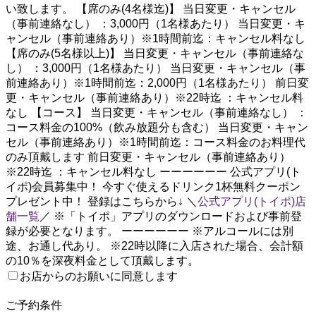
い致します。 【席のみ(4名様迄)】 当日変更・キャンセル
（事前連絡なし） ：3,000円（1名様あたり） 当日変更・キ
ャンセル（事前連絡あり）※1時間前迄：キャンセル料なし
【席のみ(5名様以上)】 当日変更・キャンセル（事前連絡な
し） ：3,000円（1名様あたり） 当日変更・キャンセル（事
前連絡あり）※1時間前迄：2,000円（1名様あたり） 前日変
更・キャンセル（事前連絡あり）※22時迄 ：キャンセル料
なし 【コース】 当日変更・キャンセル（事前連絡なし） ：
コース料金の100%（飲み放題分も含む） 当日変更・キャン
セル（事前連絡あり）※1時間前迄：コース料金のお料理代
のみ頂戴します 前日変更・キャンセル（事前連絡あり）
※22時迄 ：キャンセル料なし ーーーーーー 公式アプリ(ト
イポ)会員募集中！ 今すぐ使えるドリンク1杯無料クーポン
プレゼント中！ 登録はこちらから↓ ＼
公式アプリ(トイポ)店
舗一覧
／ ※「トイポ」アプリのダウンロードおよび事前登
録が必要となります。 ーーーーーー ※アルコールには別
途、お通し代あり。 ※22時以降に入店された場合、会計額
の10％を深夜料金として頂戴します。
お店からのお願いに同意します
2
ご予約条件