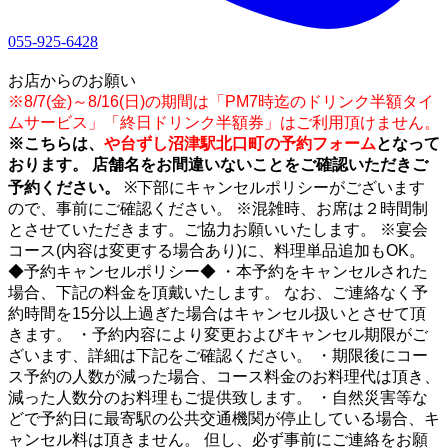
055-925-6428
1
お店からのお願い
※8/7(金)～8/16(日)の期間は「PM7時迄のドリンク半額タイ
ムサービス」「終日ドリンク半額券」はご利用頂けません。
※こちらは、
や台ずし沼津駅北口町の予約フォーム
となって
おります。 店舗名をお間違いないことをご確認いただきご
予約ください。
※下部にキャンセルポリシーがございます
ので、事前にご確認ください。 ※混雑時、お席は２時間制
とさせていただきます。ご協力お願いいたします。 ※宴会
コース(内容は変更する場合あり)に、料理単品追加もOK。
◆予約キャンセルポリシー◆ ・本予約をキャンセルされた
場合、下記の料金を頂戴いたします。 なお、ご連絡なく予
約時間を15分以上過ぎた場合はキャンセル扱いとさせて頂
きます。 ・予約内容により変更およびキャンセル期限がご
ざいます、詳細は下記をご確認ください。 ・期限後にコー
ス予約の人数が減った場合、コース料金のお料理代は頂き、
減った人数分のお料理もご提供致します。 ・自然災害等な
どで予約日に最寄駅の公共交通機関が停止している場合、キ
ャンセル料は頂きません。 但し、必ず事前にご連絡をお願