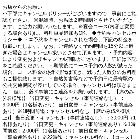
1
お店からのお願い
※下部にキャンセルポリシーがございますので、事前にご確
認ください。 ※混雑時、お席は２時間制とさせていただき
ます。ご協力お願いいたします。 ※宴会コース(内容は変更
する場合あり)に、料理単品追加もOK。 ◆予約キャンセルポ
リシー◆ ・本予約をキャンセルされた場合、下記の料金を
頂戴いたします。 なお、ご連絡なく予約時間を15分以上過
ぎた場合はキャンセル扱いとさせて頂きます。 ・予約内容
により変更およびキャンセル期限がございます、詳細は下記
をご確認ください。 ・期限後にコース予約の人数が減った
場合、コース料金のお料理代は頂き、減った人数分のお料理
もご提供致します。 ・自然災害等などで予約日に最寄駅の
公共交通機関が停止している場合、キャンセル料は頂きませ
ん。 但し、必ず事前にご連絡をお願い致します。 【席のみ
(4名様迄)】 当日変更・キャンセル（事前連絡なし） ：
3,000円（1名様あたり） 当日変更・キャンセル（事前連絡
あり）※1時間前迄：キャンセル料なし 【席のみ(5名様以
上)】 当日変更・キャンセル（事前連絡なし） ：3,000円（1
名様あたり） 当日変更・キャンセル（事前連絡あり）※1時
間前迄：2,000円（1名様あたり） 前日変更・キャンセル
（事前連絡あり）※22時迄 ：キャンセル料なし 【コース】