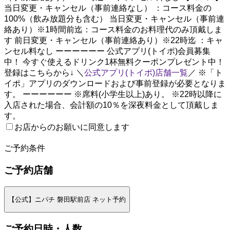
当日変更・キャンセル（事前連絡なし） ：コース料金の
100%（飲み放題分も含む） 当日変更・キャンセル（事前連
絡あり）※1時間前迄：コース料金のお料理代のみ頂戴しま
す 前日変更・キャンセル（事前連絡あり）※22時迄 ：キャ
ンセル料なし ーーーーーー 公式アプリ(トイポ)会員募集
中！ 今すぐ使えるドリンク1杯無料クーポンプレゼント中！
登録はこちらから↓ ＼
公式アプリ(トイポ)店舗一覧
／ ※「ト
イポ」アプリのダウンロードおよび事前登録が必要となりま
す。 ーーーーーー ※席料(小学生以上)あり。 ※22時以降に
入店された場合、会計額の10％を深夜料金として頂戴しま
す。
お店からのお願いに同意します
2
ご予約条件
ご予約店舗
【公式】ニパチ 磐田駅前店 ネット予約
ご予約日時・人数