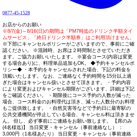
0877-45-1528
1
お店からのお願い
※8/7(金)～8/16(日)の期間は「PM7時迄のドリンク半額タイ
ムサービス」「終日ドリンク半額券」はご利用頂けません。
※下部にキャンセルポリシーがございますので、事前にご確
認ください。 ※混雑時、お席は２時間制とさせていただき
ます。ご協力お願いいたします。 ※宴会コース(内容は変更
する場合あり)に、料理単品追加もOK。 ◆予約キャンセルポ
リシー◆ ・本予約をキャンセルされた場合、下記の料金を
頂戴いたします。 なお、ご連絡なく予約時間を15分以上過
ぎた場合はキャンセル扱いとさせて頂きます。 ・予約内容
により変更およびキャンセル期限がございます、詳細は下記
をご確認ください。 ・期限後にコース予約の人数が減った
場合、コース料金のお料理代は頂き、減った人数分のお料理
もご提供致します。 ・自然災害等などで予約日に最寄駅の
公共交通機関が停止している場合、キャンセル料は頂きませ
ん。 但し、必ず事前にご連絡をお願い致します。 【席のみ
(4名様迄)】 当日変更・キャンセル（事前連絡なし） ：
3,000円（1名様あたり） 当日変更・キャンセル（事前連絡