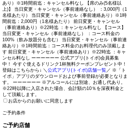
あり）※1時間前迄：キャンセル料なし 【席のみ(5名様以
上)】 当日変更・キャンセル（事前連絡なし） ：3,000円（1
名様あたり） 当日変更・キャンセル（事前連絡あり）※1時
間前迄：2,000円（1名様あたり） 前日変更・キャンセル
（事前連絡あり）※22時迄 ：キャンセル料なし 【コース】
当日変更・キャンセル（事前連絡なし） ：コース料金の
100%（飲み放題分も含む） 当日変更・キャンセル（事前連
絡あり）※1時間前迄：コース料金のお料理代のみ頂戴しま
す 前日変更・キャンセル（事前連絡あり）※22時迄 ：キャ
ンセル料なし ーーーーーー 公式アプリ(トイポ)会員募集
中！ 今すぐ使えるドリンク1杯無料クーポンプレゼント中！
登録はこちらから↓ ＼
公式アプリ(トイポ)店舗一覧
／ ※「ト
イポ」アプリのダウンロードおよび事前登録が必要となりま
す。 ーーーーーー ※アルコールには別途、お通し代あり。
※22時以降に入店された場合、会計額の10％を深夜料金と
して頂戴します。
お店からのお願いに同意します
2
ご予約条件
ご予約店舗