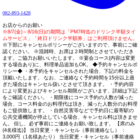
082-893-1428
1
お店からのお願い
※8/7(金)～8/16(日)の期間は「PM7時迄のドリンク半額タイ
ムサービス」「終日ドリンク半額券」はご利用頂けません。
※下部にキャンセルポリシーがございますので、事前にご確
認ください。 ※混雑時、お席は２時間制とさせていただき
ます。ご協力お願いいたします。 ※宴会コース(内容は変更
する場合あり)に、料理単品追加もOK。 ◆予約キャンセルポ
リシー◆ ・本予約をキャンセルされた場合、下記の料金を
頂戴いたします。 なお、ご連絡なく予約時間を15分以上過
ぎた場合はキャンセル扱いとさせて頂きます。 ・予約内容
により変更およびキャンセル期限がございます、詳細は下記
をご確認ください。 ・期限後にコース予約の人数が減った
場合、コース料金のお料理代は頂き、減った人数分のお料理
もご提供致します。 ・自然災害等などで予約日に最寄駅の
公共交通機関が停止している場合、キャンセル料は頂きませ
ん。 但し、必ず事前にご連絡をお願い致します。 【席のみ
(4名様迄)】 当日変更・キャンセル（事前連絡なし） ：
3,000円（1名様あたり） 当日変更・キャンセル（事前連絡