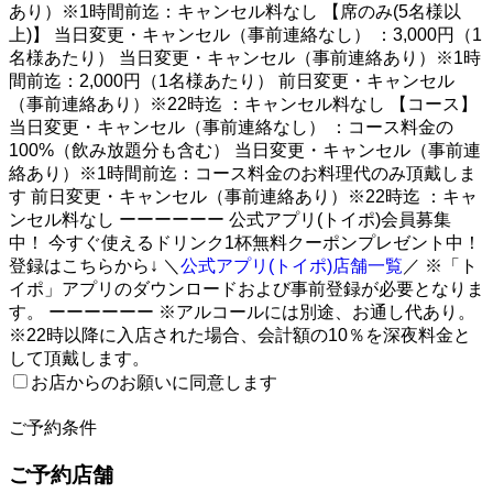
あり）※1時間前迄：キャンセル料なし 【席のみ(5名様以
上)】 当日変更・キャンセル（事前連絡なし） ：3,000円（1
名様あたり） 当日変更・キャンセル（事前連絡あり）※1時
間前迄：2,000円（1名様あたり） 前日変更・キャンセル
（事前連絡あり）※22時迄 ：キャンセル料なし 【コース】
当日変更・キャンセル（事前連絡なし） ：コース料金の
100%（飲み放題分も含む） 当日変更・キャンセル（事前連
絡あり）※1時間前迄：コース料金のお料理代のみ頂戴しま
す 前日変更・キャンセル（事前連絡あり）※22時迄 ：キャ
ンセル料なし ーーーーーー 公式アプリ(トイポ)会員募集
中！ 今すぐ使えるドリンク1杯無料クーポンプレゼント中！
登録はこちらから↓ ＼
公式アプリ(トイポ)店舗一覧
／ ※「ト
イポ」アプリのダウンロードおよび事前登録が必要となりま
す。 ーーーーーー ※アルコールには別途、お通し代あり。
※22時以降に入店された場合、会計額の10％を深夜料金と
して頂戴します。
お店からのお願いに同意します
2
ご予約条件
ご予約店舗