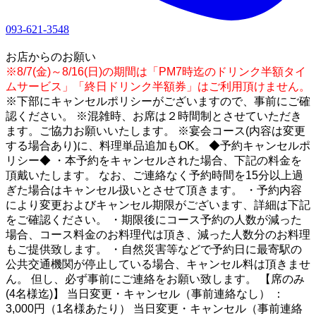
093-621-3548
1
お店からのお願い
※8/7(金)～8/16(日)の期間は「PM7時迄のドリンク半額タイ
ムサービス」「終日ドリンク半額券」はご利用頂けません。
※下部にキャンセルポリシーがございますので、事前にご確
認ください。 ※混雑時、お席は２時間制とさせていただき
ます。ご協力お願いいたします。 ※宴会コース(内容は変更
する場合あり)に、料理単品追加もOK。 ◆予約キャンセルポ
リシー◆ ・本予約をキャンセルされた場合、下記の料金を
頂戴いたします。 なお、ご連絡なく予約時間を15分以上過
ぎた場合はキャンセル扱いとさせて頂きます。 ・予約内容
により変更およびキャンセル期限がございます、詳細は下記
をご確認ください。 ・期限後にコース予約の人数が減った
場合、コース料金のお料理代は頂き、減った人数分のお料理
もご提供致します。 ・自然災害等などで予約日に最寄駅の
公共交通機関が停止している場合、キャンセル料は頂きませ
ん。 但し、必ず事前にご連絡をお願い致します。 【席のみ
(4名様迄)】 当日変更・キャンセル（事前連絡なし） ：
3,000円（1名様あたり） 当日変更・キャンセル（事前連絡