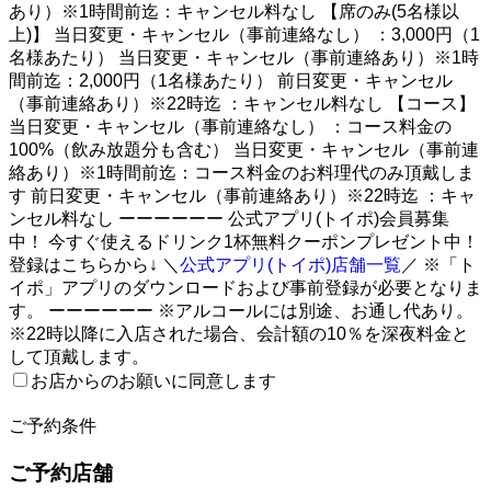
あり）※1時間前迄：キャンセル料なし 【席のみ(5名様以
上)】 当日変更・キャンセル（事前連絡なし） ：3,000円（1
名様あたり） 当日変更・キャンセル（事前連絡あり）※1時
間前迄：2,000円（1名様あたり） 前日変更・キャンセル
（事前連絡あり）※22時迄 ：キャンセル料なし 【コース】
当日変更・キャンセル（事前連絡なし） ：コース料金の
100%（飲み放題分も含む） 当日変更・キャンセル（事前連
絡あり）※1時間前迄：コース料金のお料理代のみ頂戴しま
す 前日変更・キャンセル（事前連絡あり）※22時迄 ：キャ
ンセル料なし ーーーーーー 公式アプリ(トイポ)会員募集
中！ 今すぐ使えるドリンク1杯無料クーポンプレゼント中！
登録はこちらから↓ ＼
公式アプリ(トイポ)店舗一覧
／ ※「ト
イポ」アプリのダウンロードおよび事前登録が必要となりま
す。 ーーーーーー ※アルコールには別途、お通し代あり。
※22時以降に入店された場合、会計額の10％を深夜料金と
して頂戴します。
お店からのお願いに同意します
2
ご予約条件
ご予約店舗