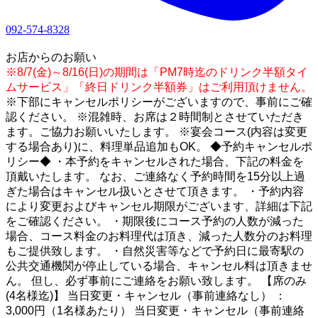
092-574-8328
1
お店からのお願い
※8/7(金)～8/16(日)の期間は「PM7時迄のドリンク半額タイ
ムサービス」「終日ドリンク半額券」はご利用頂けません。
※下部にキャンセルポリシーがございますので、事前にご確
認ください。 ※混雑時、お席は２時間制とさせていただき
ます。ご協力お願いいたします。 ※宴会コース(内容は変更
する場合あり)に、料理単品追加もOK。 ◆予約キャンセルポ
リシー◆ ・本予約をキャンセルされた場合、下記の料金を
頂戴いたします。 なお、ご連絡なく予約時間を15分以上過
ぎた場合はキャンセル扱いとさせて頂きます。 ・予約内容
により変更およびキャンセル期限がございます、詳細は下記
をご確認ください。 ・期限後にコース予約の人数が減った
場合、コース料金のお料理代は頂き、減った人数分のお料理
もご提供致します。 ・自然災害等などで予約日に最寄駅の
公共交通機関が停止している場合、キャンセル料は頂きませ
ん。 但し、必ず事前にご連絡をお願い致します。 【席のみ
(4名様迄)】 当日変更・キャンセル（事前連絡なし） ：
3,000円（1名様あたり） 当日変更・キャンセル（事前連絡