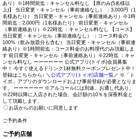
あり）※1時間前迄：キャンセル料なし 【席のみ(5名様以
上)】 当日変更・キャンセル（事前連絡なし） ：3,000円（1
名様あたり） 当日変更・キャンセル（事前連絡あり）※1時
間前迄：2,000円（1名様あたり） 前日変更・キャンセル
（事前連絡あり）※22時迄 ：キャンセル料なし 【コース】
当日変更・キャンセル（事前連絡なし） ：コース料金の
100%（飲み放題分も含む） 当日変更・キャンセル（事前連
絡あり）※1時間前迄：コース料金のお料理代のみ頂戴しま
す 前日変更・キャンセル（事前連絡あり）※22時迄 ：キャ
ンセル料なし ーーーーーー 公式アプリ(トイポ)会員募集
中！ 今すぐ使えるドリンク1杯無料クーポンプレゼント中！
登録はこちらから↓ ＼
公式アプリ(トイポ)店舗一覧
／ ※「ト
イポ」アプリのダウンロードおよび事前登録が必要となりま
す。 ーーーーーー ※アルコールには別途、お通し代あり。
※22時以降に入店された場合、会計額の10％を深夜料金と
して頂戴します。
お店からのお願いに同意します
2
ご予約条件
ご予約店舗