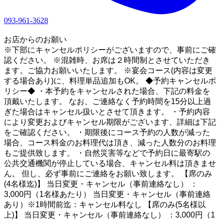
093-961-3628
1
お店からのお願い
※下部にキャンセルポリシーがございますので、事前にご確
認ください。 ※混雑時、お席は２時間制とさせていただき
ます。ご協力お願いいたします。 ※宴会コース(内容は変更
する場合あり)に、料理単品追加もOK。 ◆予約キャンセルポ
リシー◆ ・本予約をキャンセルされた場合、下記の料金を
頂戴いたします。 なお、ご連絡なく予約時間を15分以上過
ぎた場合はキャンセル扱いとさせて頂きます。 ・予約内容
により変更およびキャンセル期限がございます、詳細は下記
をご確認ください。 ・期限後にコース予約の人数が減った
場合、コース料金のお料理代は頂き、減った人数分のお料理
もご提供致します。 ・自然災害等などで予約日に最寄駅の
公共交通機関が停止している場合、キャンセル料は頂きませ
ん。 但し、必ず事前にご連絡をお願い致します。 【席のみ
(4名様迄)】 当日変更・キャンセル（事前連絡なし） ：
3,000円（1名様あたり） 当日変更・キャンセル（事前連絡
あり）※1時間前迄：キャンセル料なし 【席のみ(5名様以
上)】 当日変更・キャンセル（事前連絡なし） ：3,000円（1