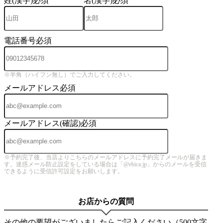
姓(漢字)
必須
名(漢字)
必須
電話番号
必須
※半角（ハイフン無し）でご入力してください。
メールアドレス
必須
メールアドレス(確認)
必須
※予約完了後、当店よりこちらのメールアドレスに予約完了メールが届きま
す。迷惑メール防止設定をしている場合は「@ebica.jp」からのメールを受信
できるように受信許可設定をお願いします。
お店からの質問
その他の要望がございましたらご記入ください（500文字