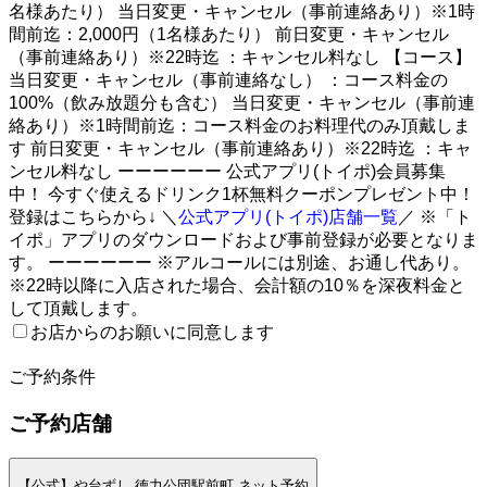
名様あたり） 当日変更・キャンセル（事前連絡あり）※1時
間前迄：2,000円（1名様あたり） 前日変更・キャンセル
（事前連絡あり）※22時迄 ：キャンセル料なし 【コース】
当日変更・キャンセル（事前連絡なし） ：コース料金の
100%（飲み放題分も含む） 当日変更・キャンセル（事前連
絡あり）※1時間前迄：コース料金のお料理代のみ頂戴しま
す 前日変更・キャンセル（事前連絡あり）※22時迄 ：キャ
ンセル料なし ーーーーーー 公式アプリ(トイポ)会員募集
中！ 今すぐ使えるドリンク1杯無料クーポンプレゼント中！
登録はこちらから↓ ＼
公式アプリ(トイポ)店舗一覧
／ ※「ト
イポ」アプリのダウンロードおよび事前登録が必要となりま
す。 ーーーーーー ※アルコールには別途、お通し代あり。
※22時以降に入店された場合、会計額の10％を深夜料金と
して頂戴します。
お店からのお願いに同意します
2
ご予約条件
ご予約店舗
【公式】や台ずし 徳力公団駅前町 ネット予約