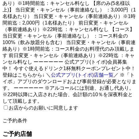
あり）※1時間前迄：キャンセル料なし 【席のみ(5名様以
上)】 当日変更・キャンセル（事前連絡なし） ：3,000円（1
名様あたり） 当日変更・キャンセル（事前連絡あり）※1時
間前迄：2,000円（1名様あたり） 前日変更・キャンセル
（事前連絡あり）※22時迄 ：キャンセル料なし 【コース】
当日変更・キャンセル（事前連絡なし） ：コース料金の
100%（飲み放題分も含む） 当日変更・キャンセル（事前連
絡あり）※1時間前迄：コース料金のお料理代のみ頂戴しま
す 前日変更・キャンセル（事前連絡あり）※22時迄 ：キャ
ンセル料なし ーーーーーー 公式アプリ(トイポ)会員募集
中！ 今すぐ使えるドリンク1杯無料クーポンプレゼント中！
登録はこちらから↓ ＼
公式アプリ(トイポ)店舗一覧
／ ※「ト
イポ」アプリのダウンロードおよび事前登録が必要となりま
す。 ーーーーーー ※アルコールには別途、お通し代あり。
※22時以降に入店された場合、会計額の10％を深夜料金と
して頂戴します。
お店からのお願いに同意します
2
ご予約条件
ご予約店舗