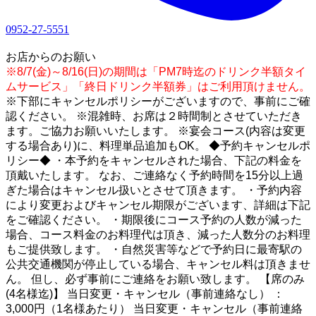
0952-27-5551
1
お店からのお願い
※8/7(金)～8/16(日)の期間は「PM7時迄のドリンク半額タイ
ムサービス」「終日ドリンク半額券」はご利用頂けません。
※下部にキャンセルポリシーがございますので、事前にご確
認ください。 ※混雑時、お席は２時間制とさせていただき
ます。ご協力お願いいたします。 ※宴会コース(内容は変更
する場合あり)に、料理単品追加もOK。 ◆予約キャンセルポ
リシー◆ ・本予約をキャンセルされた場合、下記の料金を
頂戴いたします。 なお、ご連絡なく予約時間を15分以上過
ぎた場合はキャンセル扱いとさせて頂きます。 ・予約内容
により変更およびキャンセル期限がございます、詳細は下記
をご確認ください。 ・期限後にコース予約の人数が減った
場合、コース料金のお料理代は頂き、減った人数分のお料理
もご提供致します。 ・自然災害等などで予約日に最寄駅の
公共交通機関が停止している場合、キャンセル料は頂きませ
ん。 但し、必ず事前にご連絡をお願い致します。 【席のみ
(4名様迄)】 当日変更・キャンセル（事前連絡なし） ：
3,000円（1名様あたり） 当日変更・キャンセル（事前連絡