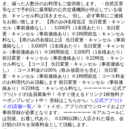
き、減った人数分のお料理もご提供致します。 ・自然災害
等などで予約日に最寄駅の公共交通機関が停止している場
合、キャンセル料は頂きません。 但し、必ず事前にご連絡
をお願い致します。 【席のみ(4名様迄)】 当日変更・キャン
セル（事前連絡なし） ：3,000円（1名様あたり） 当日変
更・キャンセル（事前連絡あり）※1時間前迄：キャンセル
料なし 【席のみ(5名様以上)】 当日変更・キャンセル（事前
連絡なし） ：3,000円（1名様あたり） 当日変更・キャンセ
ル（事前連絡あり）※1時間前迄：2,000円（1名様あたり）
前日変更・キャンセル（事前連絡あり）※22時迄 ：キャン
セル料なし 【コース】 当日変更・キャンセル（事前連絡な
し） ：コース料金の100%（飲み放題分も含む） 当日変
更・キャンセル（事前連絡あり）※1時間前迄：コース料金
のお料理代のみ頂戴します 前日変更・キャンセル（事前連
絡あり）※22時迄 ：キャンセル料なし ーーーーーー 公式ア
プリ(トイポ)会員募集中！ 今すぐ使えるドリンク1杯無料ク
ーポンプレゼント中！ 登録はこちらから↓ ＼
公式アプリ(ト
イポ)店舗一覧
／ ※「トイポ」アプリのダウンロードおよび
事前登録が必要となります。 ーーーーーー ※アルコールに
は別途、お通し代あり。 ※22時以降に入店された場合、会
計額の10％を深夜料金として頂戴します。