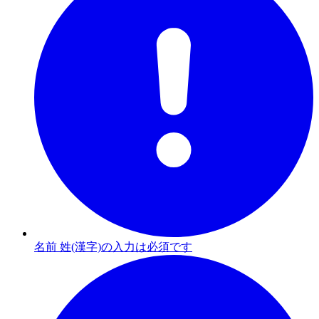
名前 姓(漢字)の入力は必須です