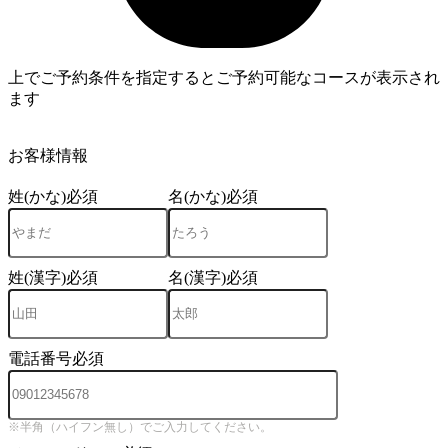
上でご予約条件を指定するとご予約可能なコースが表示され
ます
4
お客様情報
姓(かな)
必須
名(かな)
必須
姓(漢字)
必須
名(漢字)
必須
電話番号
必須
※半角（ハイフン無し）でご入力してください。