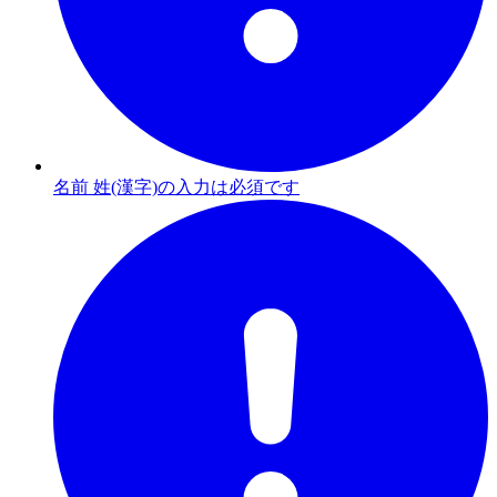
名前 姓(漢字)の入力は必須です