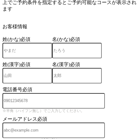
上でご予約条件を指定するとご予約可能なコースが表示され
ます
4
お客様情報
姓(かな)
必須
名(かな)
必須
姓(漢字)
必須
名(漢字)
必須
電話番号
必須
※半角（ハイフン無し）でご入力してください。
メールアドレス
必須