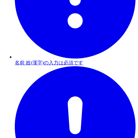
名前 姓(漢字)の入力は必須です