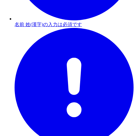
名前 姓(漢字)の入力は必須です