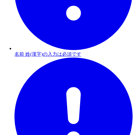
名前 姓(漢字)の入力は必須です