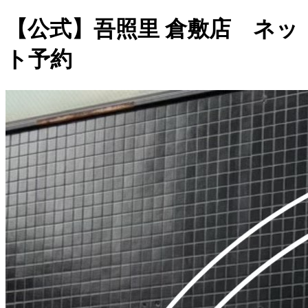
【公式】吾照里 倉敷店 ネッ
ト予約