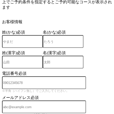
上でご予約条件を指定するとご予約可能なコースが表示され
ます
4
お客様情報
姓(かな)
必須
名(かな)
必須
姓(漢字)
必須
名(漢字)
必須
電話番号
必須
※半角（ハイフン無し）でご入力してください。
メールアドレス
必須