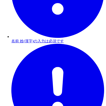
名前 姓(漢字)の入力は必須です