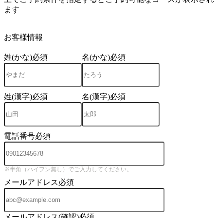
ます
3
お客様情報
姓(かな)
必須
名(かな)
必須
姓(漢字)
必須
名(漢字)
必須
電話番号
必須
※半角（ハイフン無し）でご入力してください。
メールアドレス
必須
メールアドレス(確認)
必須