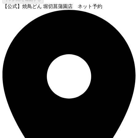
【公式】焼鳥どん 堀切菖蒲園店 ネット予約