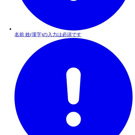
名前 姓(漢字)の入力は必須です