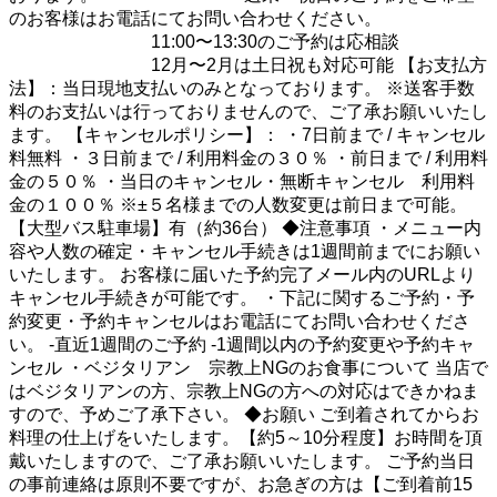
のお客様はお電話にてお問い合わせください。
11:00〜13:30のご予約は応相談
12月〜2月は土日祝も対応可能 【お支払方
法】：当日現地支払いのみとなっております。 ※送客手数
料のお支払いは行っておりませんので、ご了承お願いいたし
ます。 【キャンセルポリシー】： ・7日前まで / キャンセル
料無料 ・３日前まで / 利用料金の３０％ ・前日まで / 利用料
金の５０％ ・当日のキャンセル・無断キャンセル 利用料
金の１００％ ※±５名様までの人数変更は前日まで可能。
【大型バス駐車場】有（約36台） ◆注意事項 ・メニュー内
容や人数の確定・キャンセル手続きは1週間前までにお願い
いたします。 お客様に届いた予約完了メール内のURLより
キャンセル手続きが可能です。 ・下記に関するご予約・予
約変更・予約キャンセルはお電話にてお問い合わせくださ
い。 -直近1週間のご予約 -1週間以内の予約変更や予約キャ
ンセル ・ベジタリアン 宗教上NGのお食事について 当店で
はベジタリアンの方、宗教上NGの方への対応はできかねま
すので、予めご了承下さい。 ◆お願い ご到着されてからお
料理の仕上げをいたします。【約5～10分程度】お時間を頂
戴いたしますので、ご了承お願いいたします。 ご予約当日
の事前連絡は原則不要ですが、お急ぎの方は【ご到着前15