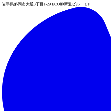
岩手県盛岡市大通3丁目1-29 ECO柳新道ビル １F