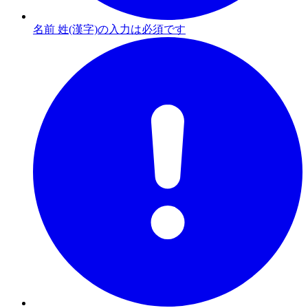
名前 姓(漢字)の入力は必須です