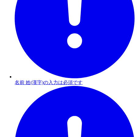
名前 姓(漢字)の入力は必須です