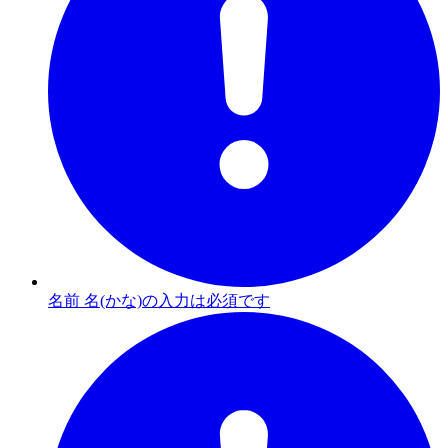
名前 名(かな)の入力は必須です